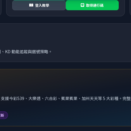
登入教學
取得通行碼
、KD 動能追蹤與選號策略。
支援今彩539、大樂透、六合彩、賓果賓果、加州天天等 5 大彩種。完
更新