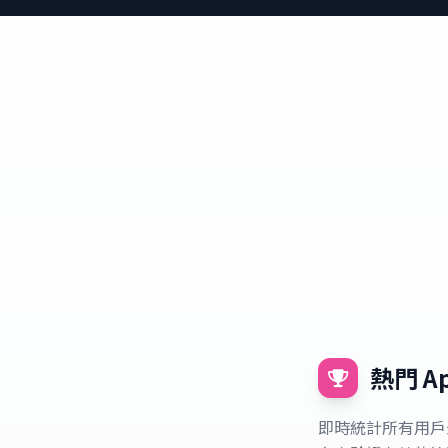
熱門 A
即時統計所有用戶