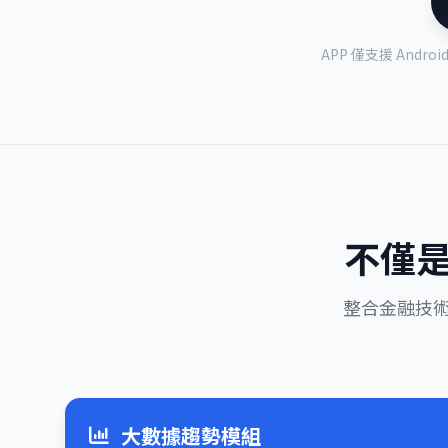
APP 僅支援 Andro
不僅
整合金融技術
大數據趨勢模組