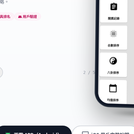
略。
工具排名
👥 用戶驗證
2 / 5