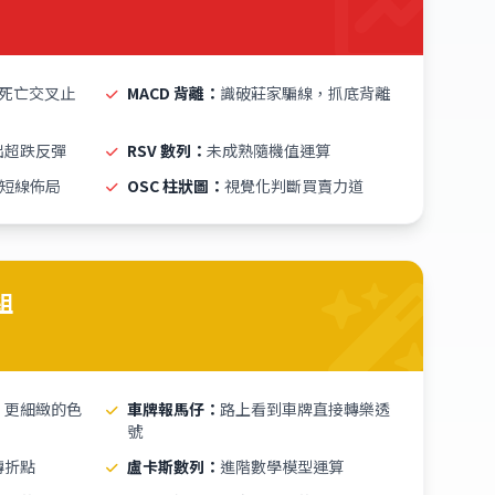
死亡交叉止
MACD 背離：
識破莊家騙線，抓底背離
出超跌反彈
RSV 數列：
未成熟隨機值運算
長短線佈局
OSC 柱狀圖：
視覺化判斷買賣力道
組
，更細緻的色
車牌報馬仔：
路上看到車牌直接轉樂透
號
轉折點
盧卡斯數列：
進階數學模型運算