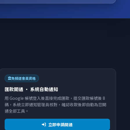
免頻道會員資格
匯款開通 · 系統自動通知
用 Google 帳號登入後直接完成匯款，提交匯款帳號後 8
碼，系統立即通知管理員核對，確認收款後即自動為您開
通全部工具。
立即申請開通