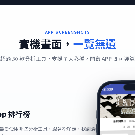
APP SCREENSHOTS
實機畫面，
一覽無遺
超過 50 款分析工具，支援 7 大彩種，開啟 APP 即可運算
pp 排行榜
最愛使用哪些分析工具，跟著榜單走，找到最