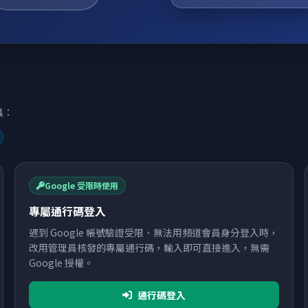
具：
Google 受限時使用
專屬通行碼登入
遇到 Google 帳號驗證受限、無法用頻道會員身分登入時，
改用管理員核發的專屬通行碼，輸入即可直接進入，無需
Google 授權。
通行碼登入