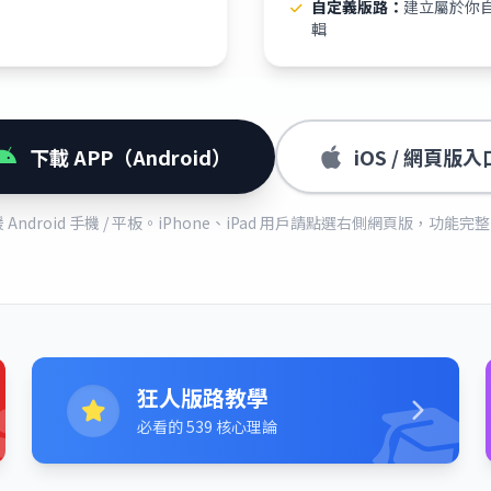
自定義版路：
建立屬於你
輯
下載 APP（Android）
iOS / 網頁版入
援 Android 手機 / 平板。iPhone、iPad 用戶請點選右側網頁版，功能
狂人版路教學
必看的 539 核心理論