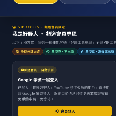
VIP ACCESS · 頻道會員限定
我是好野人 · 頻道會員專區
以下 3 種方式，任選一種都能開通「好康工具總部」全部 VIP 工
全能包牌大師
黑傑克・不出牌
黑傑克・高機率出牌
頻道會員 · 自動偵測
Google 帳號一鍵登入
已加入「我是好野人」YouTube 頻道會員的用戶，直接用
該 Google 帳號登入，系統自動偵測頻道階級並驗證會籍，
免手動申請、免等待。
會員登入