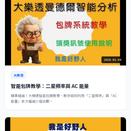
2026-01-04
大樂透
智能包牌教學：二星頻率與 AC 能量
精準縮減！大樂透智能包牌教學，教你如何利用「二星頻率」與「AC
能量」來大幅減少組合數。