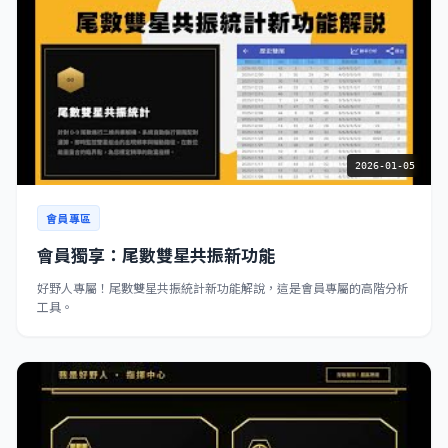
2026-01-05
會員專區
會員獨享：尾數雙星共振新功能
好野人專屬！尾數雙星共振統計新功能解說，這是會員專屬的高階分析
工具。