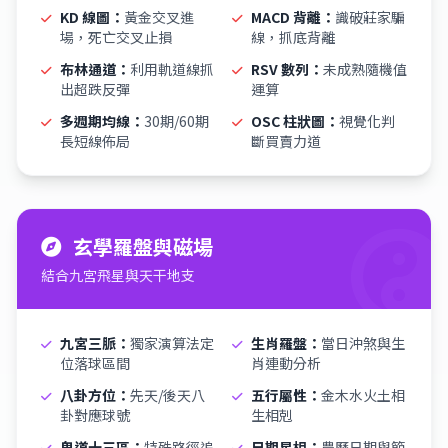
KD 線圖：
黃金交叉進
MACD 背離：
識破莊家騙
場，死亡交叉止損
線，抓底背離
布林通道：
利用軌道線抓
RSV 數列：
未成熟隨機值
出超跌反彈
運算
多週期均線：
30期/60期
OSC 柱狀圖：
視覺化判
長短線佈局
斷買賣力道
玄學羅盤與磁場
結合九宮飛星與天干地支
九宮三脈：
獨家演算法定
生肖羅盤：
當日沖煞與生
位落球區間
肖連動分析
八卦方位：
先天/後天八
五行屬性：
金木水火土相
卦對應球號
生相剋
鬼道十三區：
特殊路徑追
日期星相：
農曆日期與節