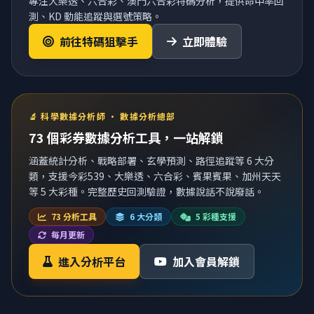
專注大樂透、六合彩、澳門六合彩特碼分析，提供命中率回
測、KD 動能追蹤與選號策略。
前往特碼狙擊手
立即體驗
🔬 科學數據分析師 · 數據分析總部
73 個彩券數據分析工具，一站解鎖
涵蓋統計分析、戰略部署、玄學預測、路徑追蹤等 6 大分
類，支援今彩539、大樂透、六合彩、賓果賓果、加州天天
等 5 大彩種。完整歷史回測驗證，數據說話不說廢話。
73 分析工具
6 大分類
5 彩種支援
每月更新
進入分析平台
加入會員解鎖