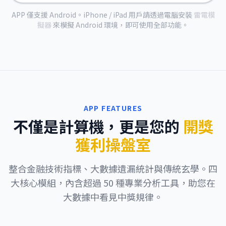
APP 僅支援 Android。iPhone / iPad 用戶請透過電腦安裝
雷電模
擬器
來模擬 Android 環境，即可使用全部功能。
APP FEATURES
不僅是計算機，更是您的
開獎
獲利操盤室
整合金融技術指標、大數據遺漏統計與傳統玄學。四
大核心模組，內含超過 50 種專業分析工具，助您在
大數據中看見中獎規律。