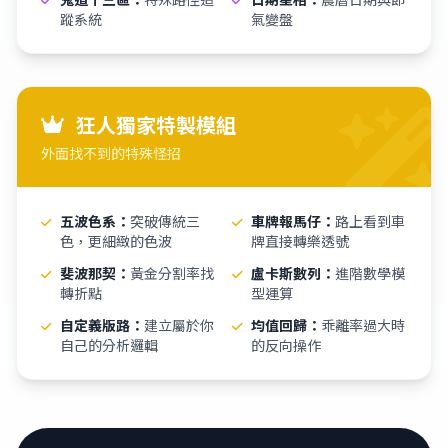
蹤系統
氣變盤
狂人獨家特製模組
外面找不到的特殊怪招
五波色系：
突破傳統三
車牌報馬仔：
路上看到車
色，更細緻的色波
牌直接轉樂透號
斐波那契：
黃金分割率找
盧卡斯數列：
進階數學模
轉折點
型運算
自定義版路：
建立屬於你
均值回歸：
乖離率過大時
自己的分析邏輯
的反向操作