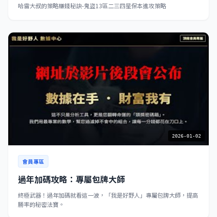
哈雷大叔的策略賺錢秘訣-鬼盜13區二三四星保本進攻策略
2026-01-02
會員專區
過年加碼攻略：專屬包牌大師
終極武器！過年加碼就看這一波，「我是好野人」專屬包牌大師，提高
勝率的秘密法寶。