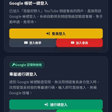
Google 帳號一鍵登入
已加入「我是好野人」YouTube 頻道會員的用戶，直接用該
Google 帳號登入，系統自動偵測頻道階級並驗證會籍，免手
動申請、免等待。
會員登入
登入教學
加入會員
Google 受限時使用
專屬通行碼登入
遇到 Google 帳號驗證受限、無法用頻道會員身分登入時，
改用管理員核發的專屬通行碼，輸入即可直接進入，無需
Google 授權。
通行碼登入