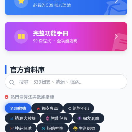
必看的 539 核心理論
完整功能手冊
99 套程式 · 全功能說明
官方資料庫
熱門演算法與數據指標
全部數據
🔥
獨支專車
⛔
絕對不出
📊
遺漏大數據
🤖
智能包牌
🌟
網友套路
📈
連莊訊號
🎯
版路神準
🐉
生肖選號