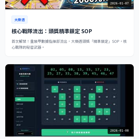
2026-01-07
大樂透
核心戰隊流出：頭獎精準鎖定 SOP
首次解禁！重裝甲數據指揮部流出，大樂透頭獎「精準鎖定」SOP，核
心戰隊的秘密武器。
2026-01-08