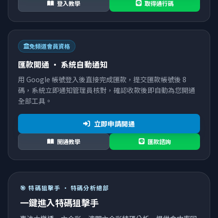
登入教學
取得通行碼
免頻道會員資格
匯款開通 · 系統自動通知
用 Google 帳號登入後直接完成匯款，提交匯款帳號後 8
碼，系統立即通知管理員核對，確認收款後即自動為您開通
全部工具。
立即申請開通
開通教學
匯款諮詢
🎯 特碼狙擊手 · 特碼分析總部
一鍵進入特碼狙擊手