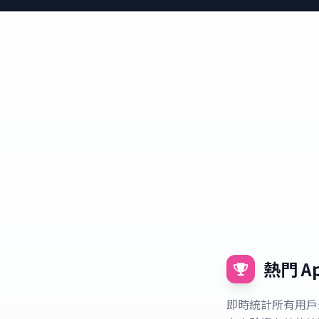
熱門 A
即時統計所有用戶