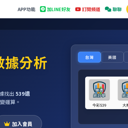
APP功能
加LINE好友
訂閱頻道
聊聊
數據分析
台灣
美國
數據找出
539遺
變運算。
加入會員