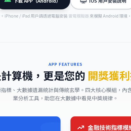
下載 APP（Android）
iOS 用戶安裝說明
id。iPhone / iPad 用戶請透過電腦安裝
雷電模擬器
來模擬 Android 
APP FEATURES
是計算機，更是您的
開獎獲利
指標、大數據遺漏統計與傳統玄學。四大核心模組，內含超
業分析工具，助您在大數據中看見中獎規律。
金融技術指標模