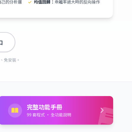
自己的分析邏
均值回歸：
乖離率過大時的反向操作
口
完整、免安裝。
完整功能手冊
99 套程式 · 全功能說明