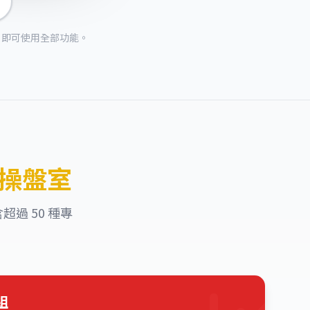
環境，即可使用全部功能。
操盤室
過 50 種專
組