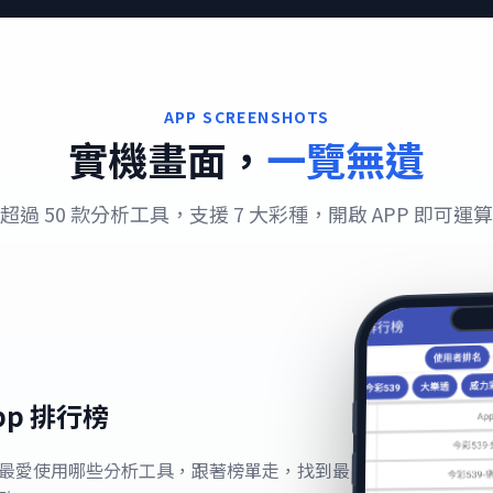
APP SCREENSHOTS
實機畫面，
一覽無遺
超過 50 款分析工具，支援 7 大彩種，開啟 APP 即可運算
pp 排行榜
最愛使用哪些分析工具，跟著榜單走，找到最