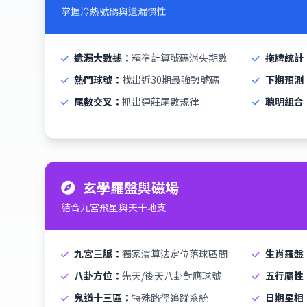
掌握冷熱號碼與遺漏慣性
遺漏大數據：
精準計算號碼消失期數
拖牌統計
熱門球號：
找出近30期最強勢號碼
下期預測
尾數交叉：
抓出連莊尾數規律
聰明組合
玄學羅盤與磁場
結合九宮飛星與天干地支
九宮三脈：
獨家演算法定位落球區間
生肖羅盤
八卦方位：
先天/後天八卦對應球號
五行屬性
鬼道十三區：
特殊路徑追蹤系統
日期星相