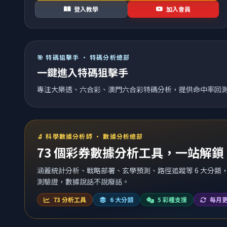
登入教學
加入會員
🎯 特碼狙擊手 · 特碼分析總部
一鍵進入特碼狙擊手
專注大樂透、六合彩、澳門六合彩特碼分析，提供命中率回測
🔬 科學數據分析師 · 數據分析總部
73 個彩券數據分析工具，一站解鎖
涵蓋統計分析、戰略部署、玄學預測、路徑追蹤等 6 大分類，
測驗證，數據說話不說廢話。
73 分析工具
6 大分類
5 彩種支援
每月