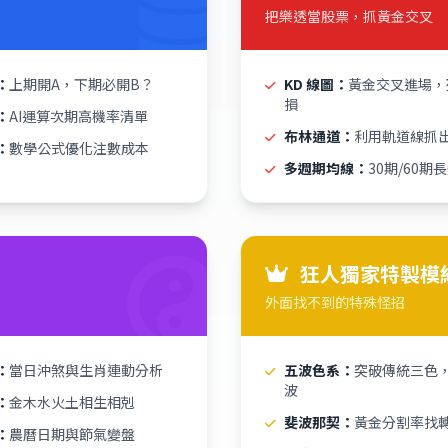
把樂透當股票，抓黃金交叉
：
上期開A，下期必開B？
KD 線圖：
黃金交叉進場，
損
：
AI運算次期高機率清單
布林通道：
利用軌道線抓
：
數學公式優化注數成本
多週期均線：
30期/60期
狂人獨家特製模
外面找不到的特殊怪招
：
當日沖煞與生肖連動分析
五波色系：
突破傳統三色
波
：
金木水火土相生相剋
斐波那契：
黃金分割率找
：
農曆日期與節氣變盤