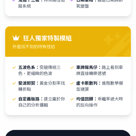
蹤系統
氣變盤
狂人獨家特製模組
外面找不到的特殊怪招
五波色系：
突破傳統三
車牌報馬仔：
路上看到車
色，更細緻的色波
牌直接轉樂透號
斐波那契：
黃金分割率找
盧卡斯數列：
進階數學模
轉折點
型運算
自定義版路：
建立屬於你
均值回歸：
乖離率過大時
自己的分析邏輯
的反向操作