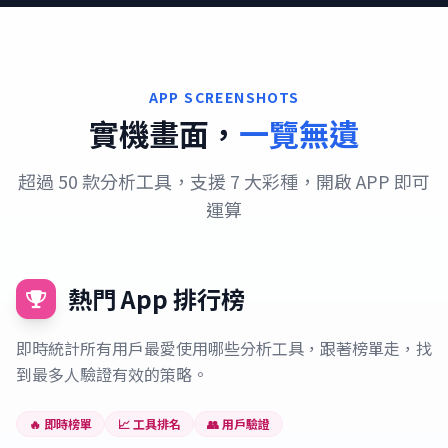
APP SCREENSHOTS
實機畫面，
一覽無遺
超過 50 款分析工具，支援 7 大彩種，開啟 APP 即可
運算
熱門 App 排行榜
即時統計所有用戶最愛使用哪些分析工具，跟著榜單走，找
到最多人驗證有效的策略。
🔥 即時榜單
📈 工具排名
👥 用戶驗證