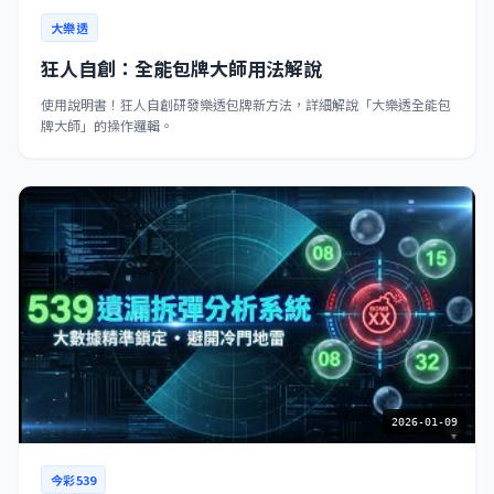
大樂透
狂人自創：全能包牌大師用法解說
使用說明書！狂人自創研發樂透包牌新方法，詳細解說「大樂透全能包
牌大師」的操作邏輯。
2026-01-09
今彩539