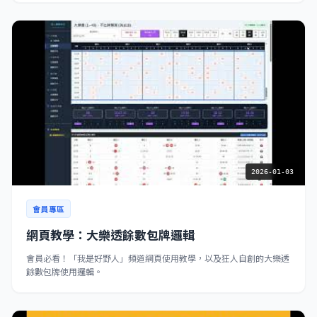
2026-01-03
會員專區
網頁教學：大樂透餘數包牌邏輯
會員必看！「我是好野人」頻道網頁使用教學，以及狂人自創的大樂透
餘數包牌使用邏輯。