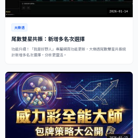
2026-01-14
大樂透
尾數雙星共振：新增多名次選擇
功能升級！「我是好野人」專屬網頁功能更新，大樂透尾數雙星共振統
計新增多名次選擇，分析更靈活。
2026-01-15