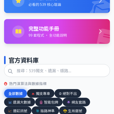
必看的 539 核心理論
完整功能手冊
99 套程式 · 全功能說明
官方資料庫
熱門演算法與數據指標
全部數據
🔥
獨支專車
⛔
絕對不出
📊
遺漏大數據
🤖
智能包牌
🌟
網友套路
📈
連莊訊號
🎯
版路神準
🐉
生肖選號