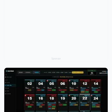
Sponsor