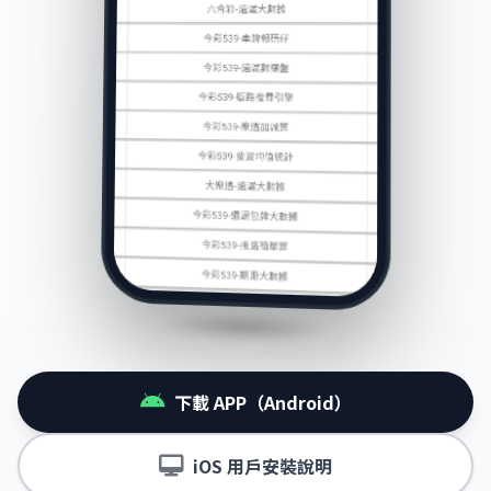
下載 APP（Android）
iOS 用戶安裝說明