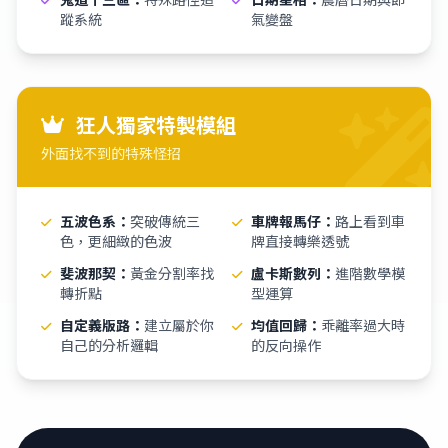
蹤系統
氣變盤
狂人獨家特製模組
外面找不到的特殊怪招
五波色系：
突破傳統三
車牌報馬仔：
路上看到車
色，更細緻的色波
牌直接轉樂透號
斐波那契：
黃金分割率找
盧卡斯數列：
進階數學模
轉折點
型運算
自定義版路：
建立屬於你
均值回歸：
乖離率過大時
自己的分析邏輯
的反向操作