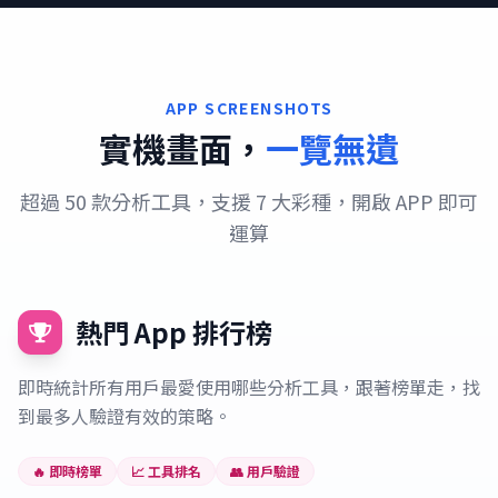
APP SCREENSHOTS
實機畫面，
一覽無遺
超過 50 款分析工具，支援 7 大彩種，開啟 APP 即可
運算
熱門 App 排行榜
即時統計所有用戶最愛使用哪些分析工具，跟著榜單走，找
到最多人驗證有效的策略。
🔥 即時榜單
📈 工具排名
👥 用戶驗證