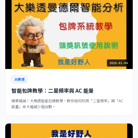
2026-01-04
大樂透
智能包牌教學：二星頻率與 AC 能量
精準縮減！大樂透智能包牌教學，教你如何利用「二星頻率」與「AC
能量」來大幅減少組合數。