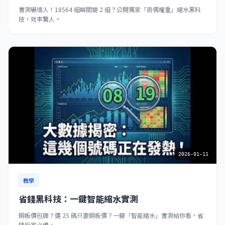
實測嚇壞人！18564 組瞬間變 2 組？公開獨家「奇偶權重」縮水黑科
技，效率驚人。
2026-01-11
教學
省錢黑科技：一鍵智能縮水實測
銅板價包牌？選 25 碼只要銅板價？一鍵「智能縮水」實測給你看，省
錢玩家必備。