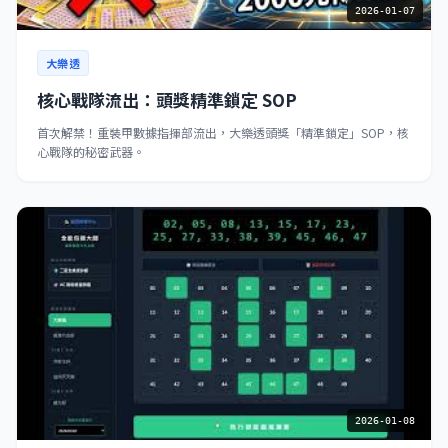
2026-01-07
大樂透
核心戰隊流出：頭獎精準鎖定 SOP
首次解禁！重裝甲數據指揮部流出，大樂透頭獎「精準鎖定」SOP，核
心戰隊的秘密武器。
2026-01-08