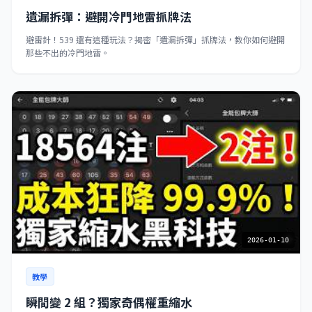
遺漏拆彈：避開冷門地雷抓牌法
避雷針！539 還有這種玩法？揭密「遺漏拆彈」抓牌法，教你如何避開
那些不出的冷門地雷。
2026-01-10
教學
瞬間變 2 組？獨家奇偶權重縮水